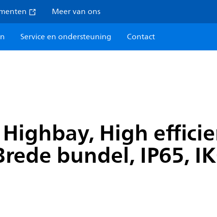
umenten
Meer van ons
en
Service en ondersteuning
Contact
Highbay, High efficie
Brede bundel, IP65, I