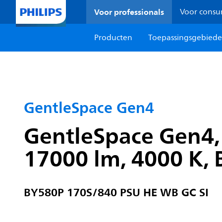
Voor professionals
Voor cons
Producten
Toepassingsgebied
GentleSpace Gen4
GentleSpace Gen4, 
17000 lm, 4000 K, 
BY580P 170S/840 PSU HE WB GC SI