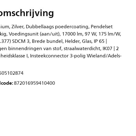
omschrijving
ium, Zilver, Dubbellaags poedercoating, Pendelset
kig, Voedingsunit (aan/uit), 17000 lm, 97 W, 175 lm/W,
0.377) SDCM 3, Brede bundel, Helder, Glas, IP 65 |
en binnendringen van stof, straalwaterdicht, IK07 | 2
ligheidsklasse I, Insteekconnector 3-polig Wieland/Adels-
505102874
lcode:
872016959410400