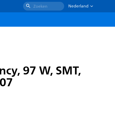
Nederland
Zoeken
ncy, 97 W, SMT,
K07