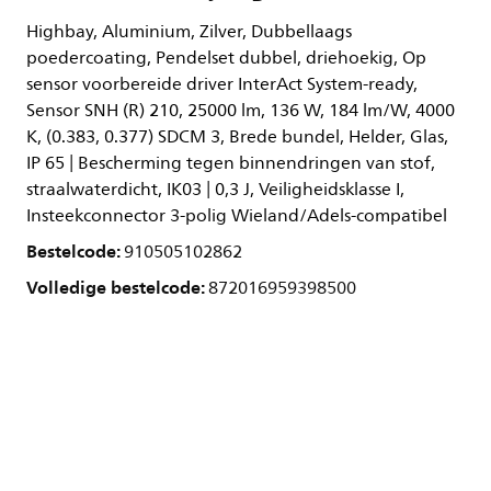
Highbay, Aluminium, Zilver, Dubbellaags
poedercoating, Pendelset dubbel, driehoekig, Op
sensor voorbereide driver InterAct System-ready,
Sensor SNH (R) 210, 25000 lm, 136 W, 184 lm/W, 4000
K, (0.383, 0.377) SDCM 3, Brede bundel, Helder, Glas,
IP 65 | Bescherming tegen binnendringen van stof,
straalwaterdicht, IK03 | 0,3 J, Veiligheidsklasse I,
Insteekconnector 3-polig Wieland/Adels-compatibel
Bestelcode:
910505102862
Volledige bestelcode:
872016959398500