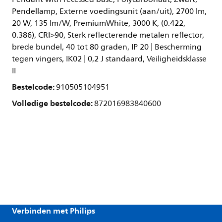
Pendellamp, Externe voedingsunit (aan/uit), 2700 lm,
20 W, 135 lm/W, PremiumWhite, 3000 K, (0.422,
0.386), CRI>90, Sterk reflecterende metalen reflector,
brede bundel, 40 tot 80 graden, IP 20 | Bescherming
tegen vingers, IK02 | 0,2 J standaard, Veiligheidsklasse
II
Bestelcode:
910505104951
Volledige bestelcode:
872016983840600
Verbinden met Philips