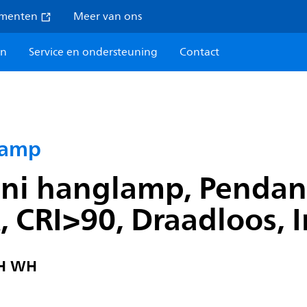
umenten
Meer van ons
en
Service en ondersteuning
Contact
lamp
ni hanglamp, Pendant
, CRI>90, Draadloos, 
H WH