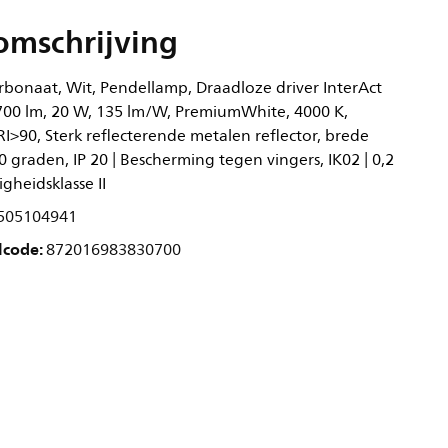
omschrijving
rbonaat, Wit, Pendellamp, Draadloze driver InterAct
700 lm, 20 W, 135 lm/W, PremiumWhite, 4000 K,
CRI>90, Sterk reflecterende metalen reflector, brede
0 graden, IP 20 | Bescherming tegen vingers, IK02 | 0,2
igheidsklasse II
505104941
lcode:
872016983830700