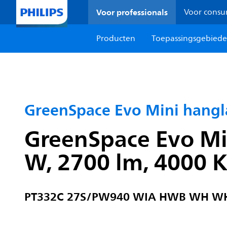
Voor professionals
Voor cons
Producten
Toepassingsgebied
GreenSpace Evo Mini hang
GreenSpace Evo Mi
W, 2700 lm, 4000 K
PT332C 27S/PW940 WIA HWB WH W