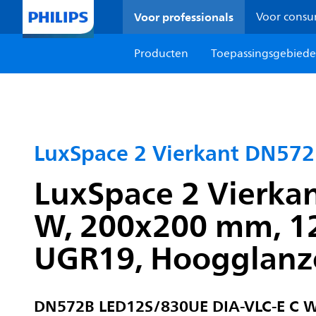
Voor professionals
Voor cons
Producten
Toepassingsgebied
LuxSpace 2 Vierkant DN57
LuxSpace 2 Vierkan
W, 200x200 mm, 120
UGR19, Hoogglanzen
DN572B LED12S/830UE DIA-VLC-E C 