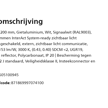
omschrijving
200 mm, Gietaluminium, Wit, Signaalwit (RAL9003),
mmen InterAct System-ready zichtbaar licht
geschakeld, extern, zichtbaar licht communicatie,
153 lm/W, 3000 K, (0.43, 0.40) SDCM <2, UGR19,
eflector, Polycarbonaat, IP 20 | Bescherming tegen
,2 J standaard, Veiligheidsklasse II, Insteekconnector en
505100945
lcode:
871869997074100