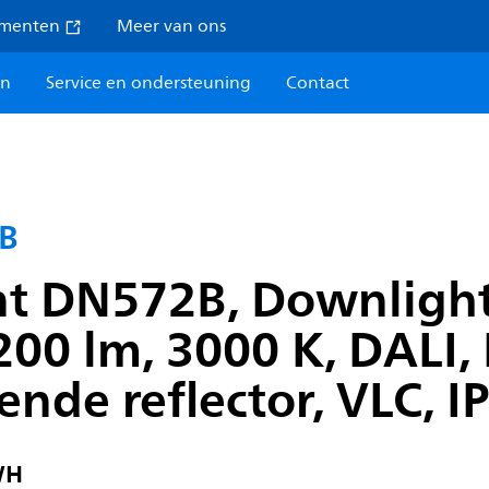
umenten
Meer van ons
en
Service en ondersteuning
Contact
2B
t DN572B, Downlight, 
0 lm, 3000 K, DALI, 
de reflector, VLC, I
WH