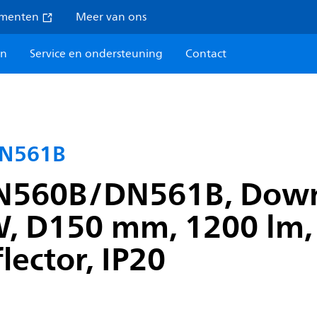
umenten
Meer van ons
en
Service en ondersteuning
Contact
DN561B
DN560B/DN561B, Down
 W, D150 mm, 1200 lm,
ector, IP20