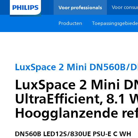
Voor professionals
Voor cons
Producten
Toepassingsgebied
LuxSpace 2 Mini DN560B/
LuxSpace 2 Mini 
UltraEfficient, 8.1
Hoogglanzende refl
DN560B LED12S/830UE PSU-E C WH