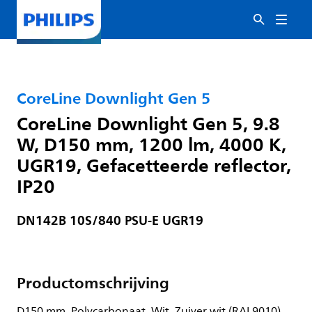
CoreLine Downlight Gen 5
CoreLine Downlight Gen 5, 9.8
W, D150 mm, 1200 lm, 4000 K,
UGR19, Gefacetteerde reflector,
IP20
DN142B 10S/840 PSU-E UGR19
Productomschrijving
D150 mm, Polycarbonaat, Wit, Zuiver wit (RAL9010),