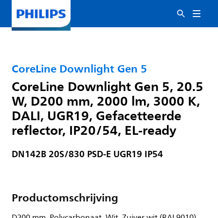
CoreLine Downlight Gen 5
CoreLine Downlight Gen 5, 20.5
W, D200 mm, 2000 lm, 3000 K,
DALI, UGR19, Gefacetteerde
reflector, IP20/54, EL-ready
DN142B 20S/830 PSD-E UGR19 IP54
Productomschrijving
D200 mm, Polycarbonaat, Wit, Zuiver wit (RAL9010),