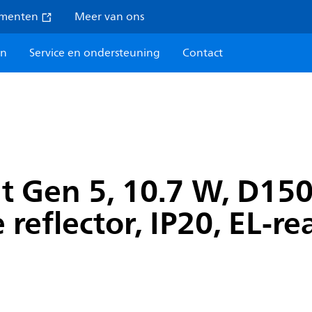
umenten
Meer van ons
en
Service en ondersteuning
Contact
t Gen 5, 10.7 W, D15
 reflector, IP20, EL-r