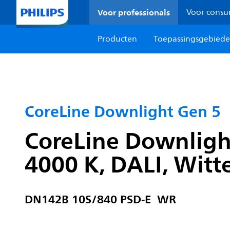
Voor professionals
Voor cons
Producten
Toepassingsgebied
CoreLine Downlight Gen 5
CoreLine Downligh
4000 K, DALI, Witte
DN142B 10S/840 PSD-E WR