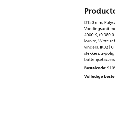
Product
D150 mm, Polyca
Voedingsunit me
4000 K, (0.380,
louvre, Witte re
vingers, IK02 | 0
stekkers, 2-poli
batterijsetaccess
Bestelcode:
910
Volledige beste