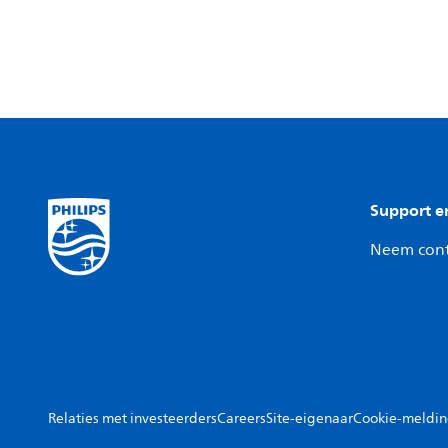
Support e
Neem cont
Relaties met investeerders
Careers
Site-eigenaar
Cookie-meldi