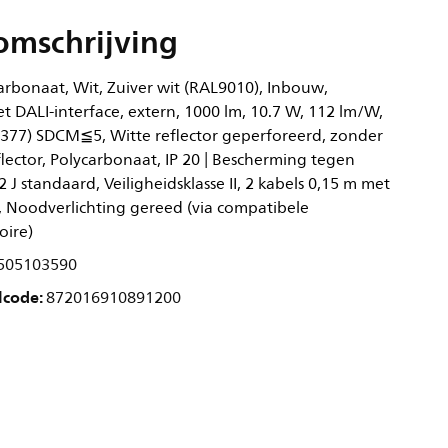
omschrijving
rbonaat, Wit, Zuiver wit (RAL9010), Inbouw,
t DALI-interface, extern, 1000 lm, 10.7 W, 112 lm/W,
0.377) SDCM≦5, Witte reflector geperforeerd, zonder
flector, Polycarbonaat, IP 20 | Bescherming tegen
,2 J standaard, Veiligheidsklasse II, 2 kabels 0,15 m met
g, Noodverlichting gereed (via compatibele
oire)
505103590
lcode:
872016910891200