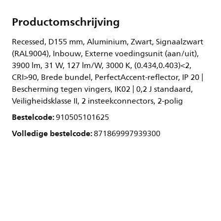
Productomschrijving
Recessed, D155 mm, Aluminium, Zwart, Signaalzwart
(RAL9004), Inbouw, Externe voedingsunit (aan/uit),
3900 lm, 31 W, 127 lm/W, 3000 K, (0.434,0.403)<2,
CRI>90, Brede bundel, PerfectAccent-reflector, IP 20 |
Bescherming tegen vingers, IK02 | 0,2 J standaard,
Veiligheidsklasse II, 2 insteekconnectors, 2-polig
Bestelcode:
910505101625
Volledige bestelcode:
871869997939300