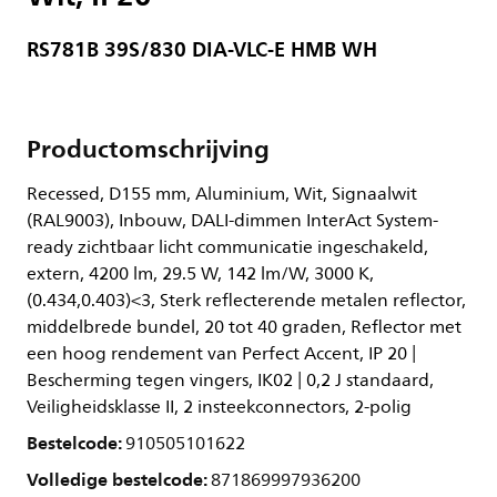
RS781B 39S/830 DIA-VLC-E HMB WH
Productomschrijving
Recessed, D155 mm, Aluminium, Wit, Signaalwit
(RAL9003), Inbouw, DALI-dimmen InterAct System-
ready zichtbaar licht communicatie ingeschakeld,
extern, 4200 lm, 29.5 W, 142 lm/W, 3000 K,
(0.434,0.403)<3, Sterk reflecterende metalen reflector,
middelbrede bundel, 20 tot 40 graden, Reflector met
een hoog rendement van Perfect Accent, IP 20 |
Bescherming tegen vingers, IK02 | 0,2 J standaard,
Veiligheidsklasse II, 2 insteekconnectors, 2-polig
Bestelcode:
910505101622
Volledige bestelcode:
871869997936200