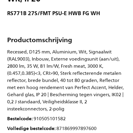
RS771B 27S/FMT PSU-E HWB FG WH
Productomschrijving
Recessed, D125 mm, Aluminium, Wit, Signaalwit
(RAL9003), Inbouw, Externe voedingsunit (aan/uit),
2800 lm, 35 W, 81 lm/W, Fresh meat, 3000 K,
(0.457,0.385)<3, CRI>90, Sterk reflecterende metalen
reflector, brede bundel, 40 tot 80 graden, Reflector
met een hoog rendement van Perfect Accent, Helder,
Gehard glas, IP 20 | Bescherming tegen vingers, IK02 |
0,2 J standaard, Veiligheidsklasse II, 2
insteekconnectors, 2-polig
Bestelcode:
910505101582
Volledige bestelcode:
871869997897600