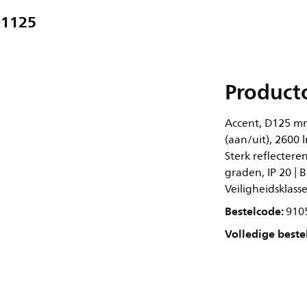
01125
Product
Accent, D125 mm
(aan/uit), 2600 
Sterk reflectere
graden, IP 20 | 
Veiligheidsklass
Bestelcode:
910
Volledige beste