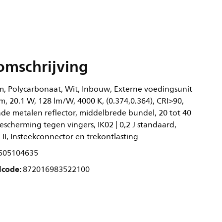
omschrijving
, Polycarbonaat, Wit, Inbouw, Externe voedingsunit
lm, 20.1 W, 128 lm/W, 4000 K, (0.374,0.364), CRI>90,
nde metalen reflector, middelbrede bundel, 20 tot 40
Bescherming tegen vingers, IK02 | 0,2 J standaard,
e II, Insteekconnector en trekontlasting
505104635
lcode:
872016983522100