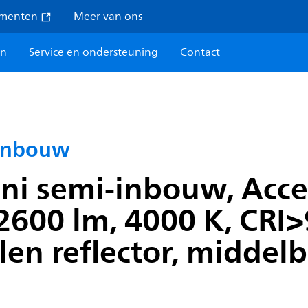
umenten
Meer van ons
en
Service en ondersteuning
Contact
-inbouw
i semi-inbouw, Accen
600 lm, 4000 K, CRI>
len reflector, middelb