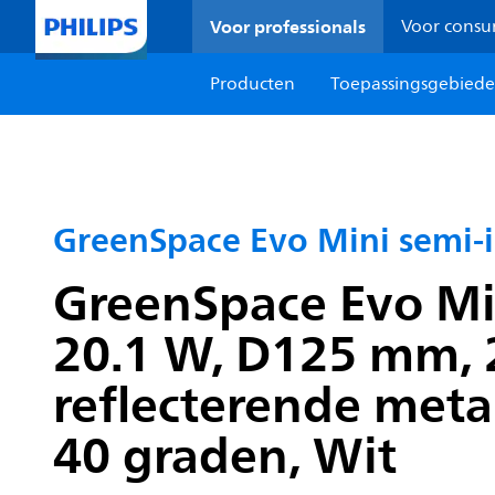
Voor professionals
Voor cons
Producten
Toepassingsgebied
GreenSpace Evo Mini semi
GreenSpace Evo Min
20.1 W, D125 mm, 2
reflecterende meta
40 graden, Wit