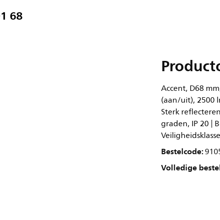
1 68
Product
Accent, D68 mm,
(aan/uit), 2500 
Sterk reflectere
graden, IP 20 | 
Veiligheidsklass
Bestelcode:
910
Volledige beste