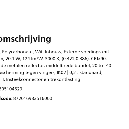
omschrijving
 Polycarbonaat, Wit, Inbouw, Externe voedingsunit
lm, 20.1 W, 124 lm/W, 3000 K, (0.422,0.386), CRI>90,
nde metalen reflector, middelbrede bundel, 20 tot 40
Bescherming tegen vingers, IK02 | 0,2 J standaard,
e II, Insteekconnector en trekontlasting
505104629
lcode:
872016983516000