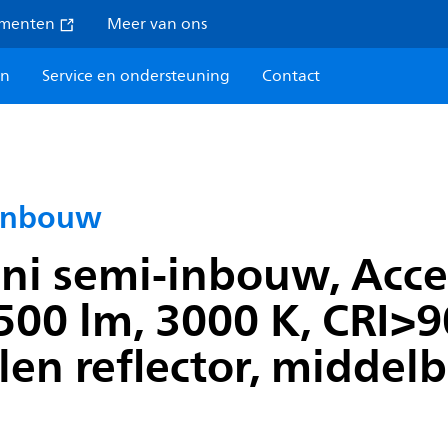
umenten
Meer van ons
en
Service en ondersteuning
Contact
-inbouw
i semi-inbouw, Accen
00 lm, 3000 K, CRI>90
len reflector, middelb