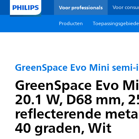
Voor professionals
Voor cons
Producten
Toepassingsgebied
GreenSpace Evo Mini semi
GreenSpace Evo Min
20.1 W, D68 mm, 25
reflecterende meta
40 graden, Wit