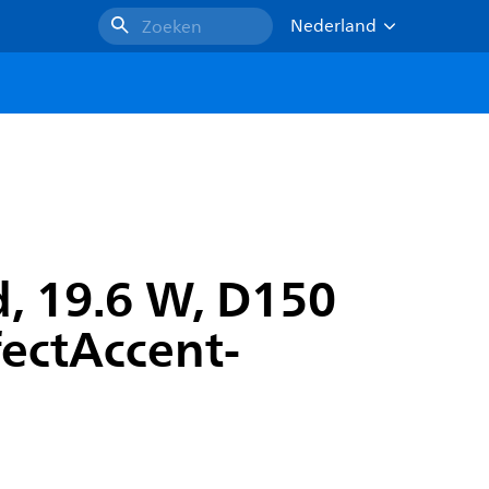
Nederland
Zoeken
, 19.6 W, D150
fectAccent-