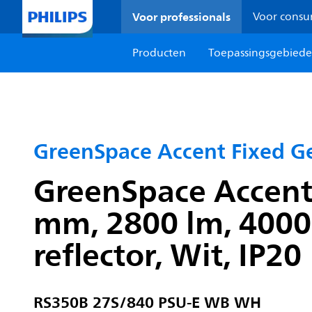
Voor professionals
Voor cons
Producten
Toepassingsgebied
GreenSpace Accent Fixed G
GreenSpace Accent
mm, 2800 lm, 4000 
reflector, Wit, IP20
RS350B 27S/840 PSU-E WB WH