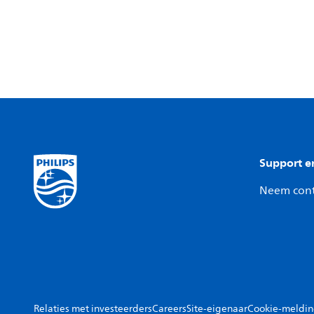
Support e
Neem cont
Relaties met investeerders
Careers
Site-eigenaar
Cookie-meldi