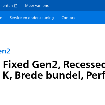
umenten
Meer van ons
en
Service en ondersteuning
Contact
en2
 Fixed Gen2, Recessed
K, Brede bundel, Per