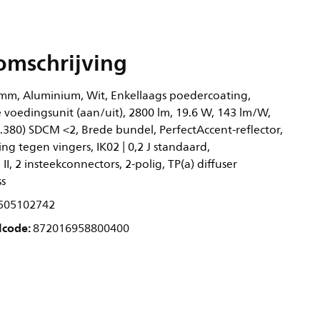
omschrijving
mm, Aluminium, Wit, Enkellaags poedercoating,
 voedingsunit (aan/uit), 2800 lm, 19.6 W, 143 lm/W,
0.380) SDCM <2, Brede bundel, PerfectAccent-reflector,
ing tegen vingers, IK02 | 0,2 J standaard,
 II, 2 insteekconnectors, 2-polig, TP(a) diffuser
ss
505102742
lcode:
872016958800400