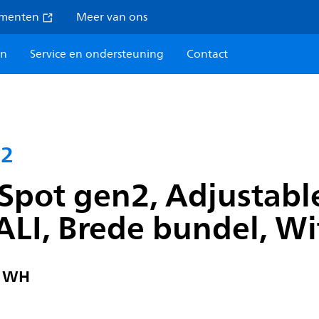
umenten
Meer van ons
en
Service en ondersteuning
Contact
n2
Spot gen2, Adjustabl
ALI, Brede bundel, Wi
0 WH