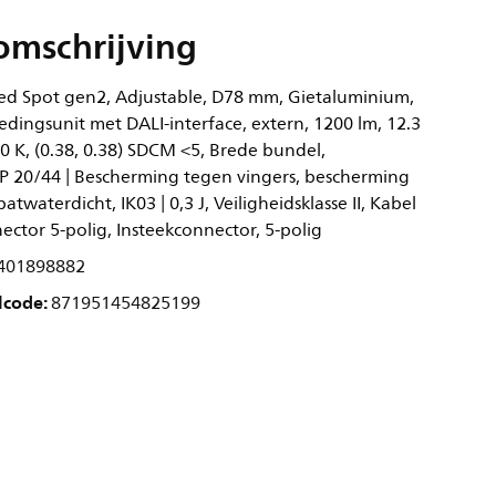
omschrijving
ed Spot gen2, Adjustable, D78 mm, Gietaluminium,
dingsunit met DALI-interface, extern, 1200 lm, 12.3
0 K, (0.38, 0.38) SDCM <5, Brede bundel,
IP 20/44 | Bescherming tegen vingers, bescherming
twaterdicht, IK03 | 0,3 J, Veiligheidsklasse II, Kabel
ctor 5-polig, Insteekconnector, 5-polig
401898882
lcode:
871951454825199