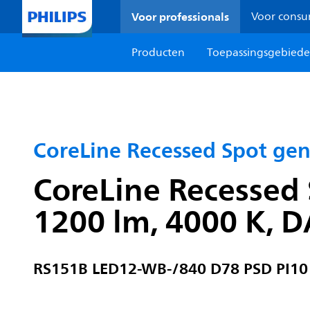
Voor professionals
Voor cons
Producten
Toepassingsgebied
CoreLine Recessed Spot ge
CoreLine Recessed 
1200 lm, 4000 K, D
RS151B LED12-WB-/840 D78 PSD PI1