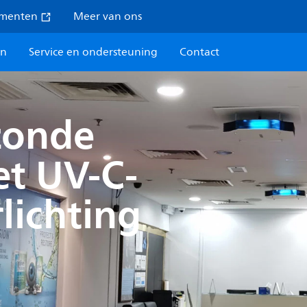
umenten
Meer van ons
en
Service en ondersteuning
Contact
zonde
t UV-C-
lichting