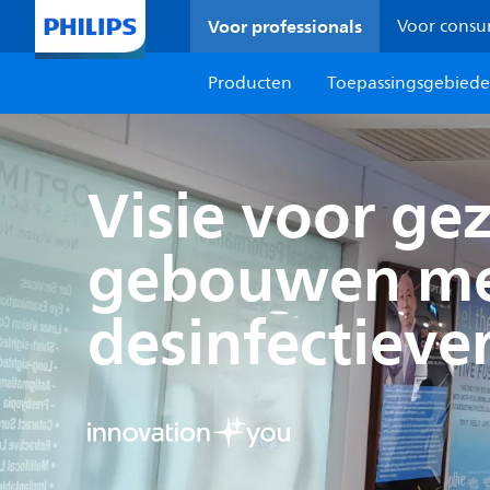
Voor professionals
Voor cons
Producten
Toepassingsgebied
Visie voor ge
gebouwen me
desinfectiever