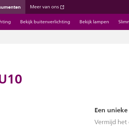
nsumenten
Meer van ons
chting
Bekijk buitenverlichting
Bekijk lampen
Slim
GU10
Een unieke
Vermijd het