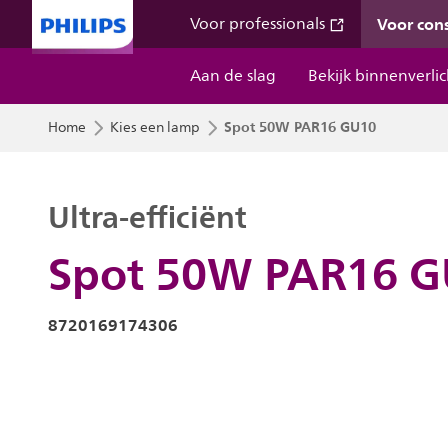
Voor co
Voor professionals
Aan de slag
Bekijk binnenverli
Spot 50W PAR16 GU10
Home
Kies een lamp
Ultra-efficiënt
Spot 50W PAR16 
8720169174306