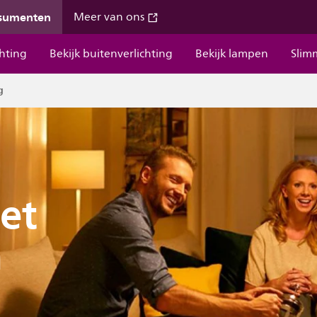
nsumenten
Meer van ons
chting
Bekijk buitenverlichting
Bekijk lampen
Slim
g
et
n