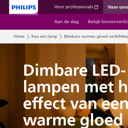
Voor co
Voor professionals
Aan de slag
Bekijk binnenverli
Dimbare warme gloed verlichtin
Home
Kies een lamp
Dimbare LED-
lampen met h
effect van ee
warme gloed