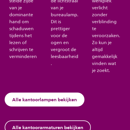
stelde zijde
de lichtstraal
werkplek
van je
van je
verlicht
dominante
bureaulamp.
zonder
hand om
Dit is
verblinding
schaduwen
prettiger
te
tijdens het
voor de
veroorzaken.
lezen of
ogen en
Zo kun je
schrijven te
vergroot de
altijd
verminderen
leesbaarheid
gemakkelijk
.
vinden wat
je zoekt.
Alle kantoorlampen bekijken
Alle kantoorarmaturen bekijken