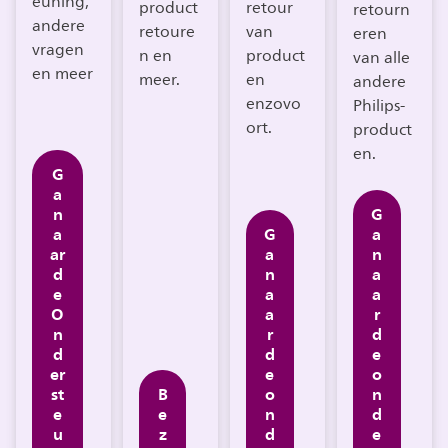
euning,
product
retour
retourn
andere
retoure
van
eren
vragen
n en
product
van alle
en meer
meer.
en
andere
enzovo
Philips-
ort.
product
en.
G
a
n
G
a
G
a
ar
a
n
d
n
a
e
a
a
O
a
r
n
r
d
d
d
e
er
e
o
st
B
o
n
e
e
n
d
u
z
d
e