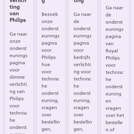
verlich
g
ting
ting
Ga naar
van
Bezoek
Ga naar
de
Philips
onze
de
onderst
onderst
onderst
eunings
Ga naar
eunings
eunings
pagina
onze
pagina
pagina
van
onderst
voor
voor
Royal
eunings
Philips
bedrijfs
Philips
pagina
hue
verlichti
voor
voor
voor
ng voor
technisc
slimme
technisc
technisc
he
verlichti
he
he
onderst
ng van
onderst
onderst
euning
Philips
euning,
euning,
en
voor
vragen
vragen
vragen
technisc
over
over
over het
he
bestellin
bestellin
bestelle
onderst
gen,
gen,
n of