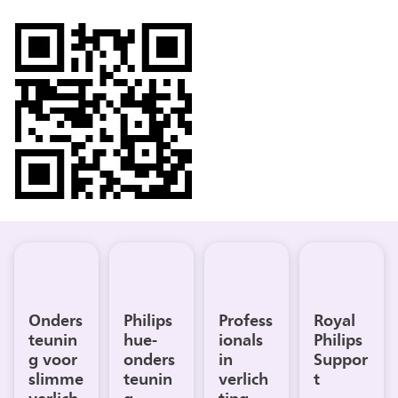
Onders
Philips
Profess
Royal
teunin
hue-
ionals
Philips
g voor
onders
in
Suppor
slimme
teunin
verlich
t