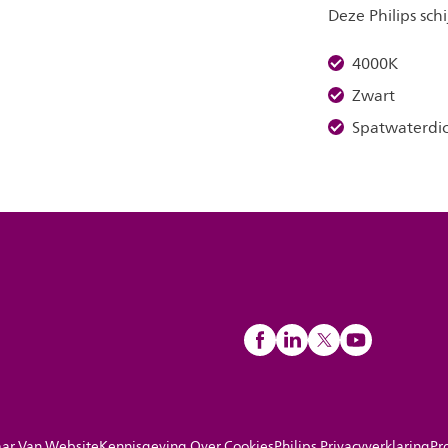
Deze Philips schi
4000K
Zwart
Spatwaterdi
ar Van Website
Kennisgeving Over Cookies
Philips Privacyverklaring
Pr