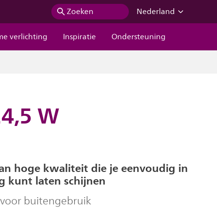
Zoeken
Nederland
me verlichting
Inspiratie
Ondersteuning
24,5 W
n hoge kwaliteit die je eenvoudig in
ng kunt laten schijnen
voor buitengebruik