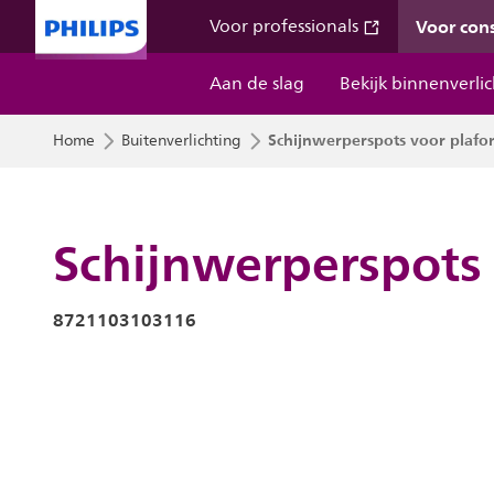
Voor co
Voor professionals
Aan de slag
Bekijk binnenverli
Schijnwerperspots voor plaf
Home
Buitenverlichting
Schijnwerperspots
8721103103116