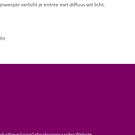
jnwerper verlicht je entree met diffuus wit licht.
cht
oductbeveiliging
Gebruiksvoorwaarden Website