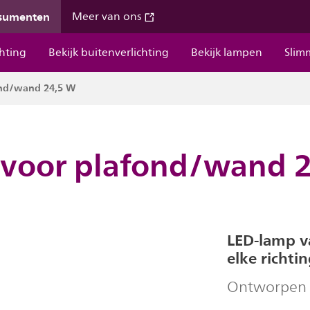
nsumenten
Meer van ons
chting
Bekijk buitenverlichting
Bekijk lampen
Slim
ond/wand 24,5 W
 voor plafond/wand 
LED-lamp va
elke richti
Ontworpen 