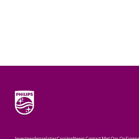
Investeerdersrelaties
Carrière
Neem Contact Met Ons Op
Eigena