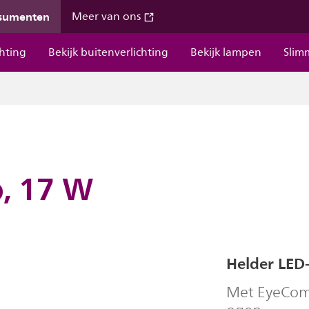
nsumenten
Meer van ons
chting
Bekijk buitenverlichting
Bekijk lampen
Slim
, 17 W
Helder LED-
Met EyeComf