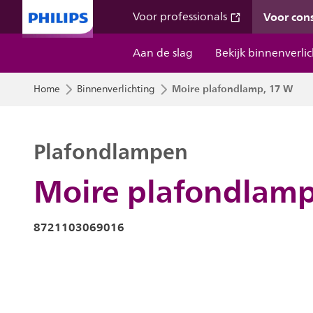
Voor co
Voor professionals
Aan de slag
Bekijk binnenverli
Moire plafondlamp, 17 W
Home
Binnenverlichting
Plafondlampen
Moire plafondlamp
8721103069016