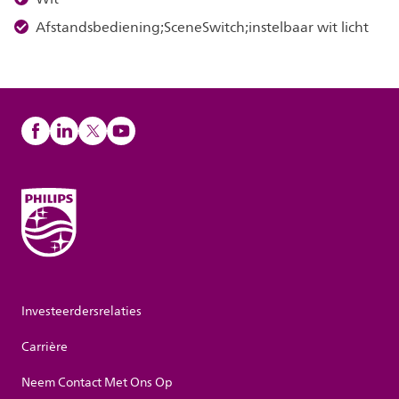
Afstandsbediening;SceneSwitch;instelbaar wit licht
Investeerdersrelaties
Carrière
Neem Contact Met Ons Op