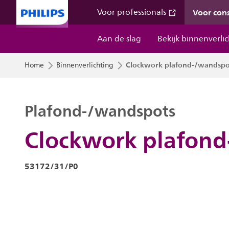
Voor co
Voor professionals
Aan de slag
Bekijk binnenverli
Clockwork plafond-/wandspo
Home
Binnenverlichting
Plafond-/wandspots
Clockwork plafond
53172/31/P0