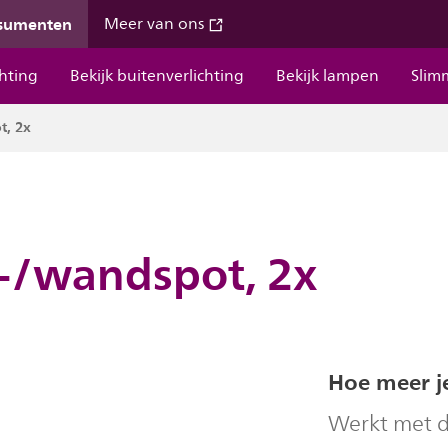
nsumenten
Meer van ons
chting
Bekijk buitenverlichting
Bekijk lampen
Slim
t, 2x
-/wandspot, 2x
Hoe meer j
Werkt met 