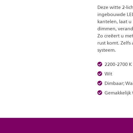
Deze witte 2-li
ingebouwde LED’
kantelen, laat u 
dimmen, verande
Zo creëert u me
rust komt. Zelfs
systeem.
2200-2700 K
Wit
Dimbaar; W
Gemakkelijk t