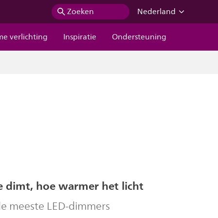
Zoeken
Nederland
me verlichting
Inspiratie
Ondersteuning
e dimt, hoe warmer het licht
de meeste LED-dimmers