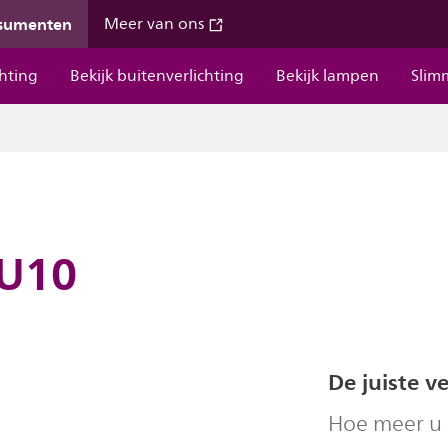
nsumenten
Meer van ons
chting
Bekijk buitenverlichting
Bekijk lampen
Slim
GU10
De juiste v
Hoe meer u 