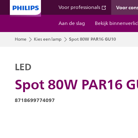
Voor co
Voor professionals
Aan de slag
Bekijk binnenverli
Spot 80W PAR16 GU10
Home
Kies een lamp
LED
Spot 80W PAR16 
8718699774097