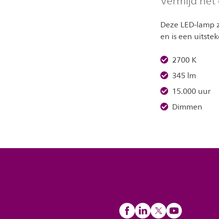
Vermijd het
Deze LED-lamp z
en is een uitste
2700 K
345 lm
15.000 uur
Dimmen