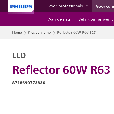
Voor co
Voor professionals
Aan de slag
Bekijk binnenverli
Reflector 60W R63 E27
Home
Kies een lamp
LED
Reflector 60W R63
8718699773830