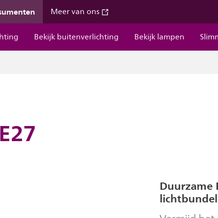
nsumenten
Meer van ons
chting
Bekijk buitenverlichting
Bekijk lampen
Slim
 E27
Duurzame L
lichtbundel