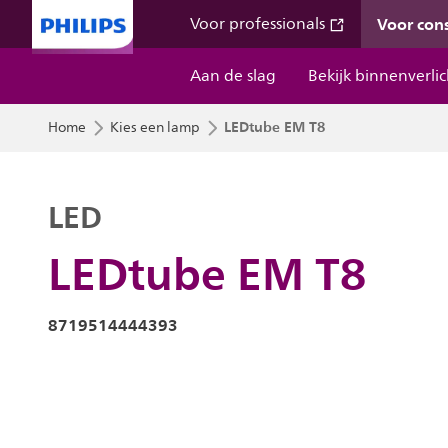
Voor co
Voor professionals
Aan de slag
Bekijk binnenverli
LEDtube EM T8
Home
Kies een lamp
LED
LEDtube EM T8
8719514444393