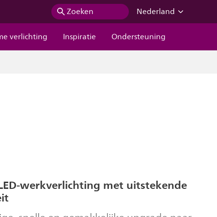
Zoeken
Nederland
me verlichting
Inspiratie
Ondersteuning
ED-werkverlichting met uitstekende
it