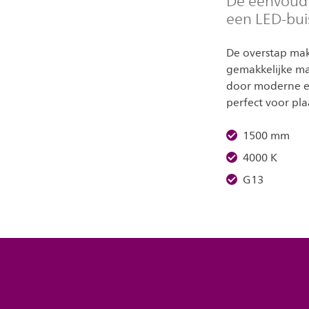
De eenvoudi
een LED-bui
De overstap make
gemakkelijke ma
door moderne en 
perfect voor pla
1500 mm
4000 K
G13