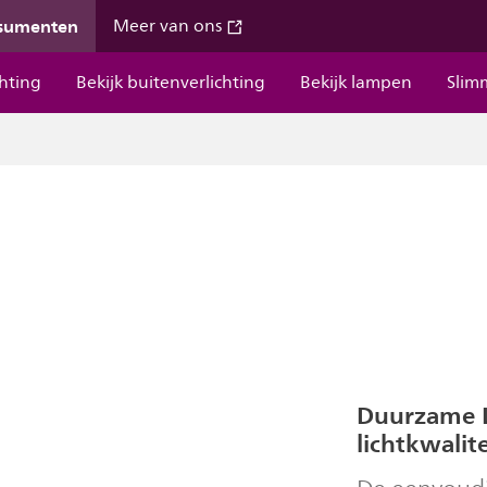
nsumenten
Meer van ons
chting
Bekijk buitenverlichting
Bekijk lampen
Slim
Duurzame L
lichtkwalite