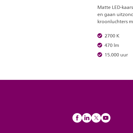
Matte LED-kaars
en gaan uitzond
kroonluchters me
2700 K
470 lm
15.000 uur