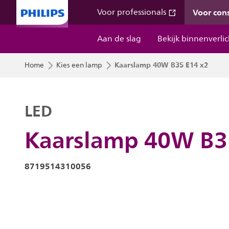
Voor co
Voor professionals
Aan de slag
Bekijk binnenverli
Kaarslamp 40W B35 E14 x2
Home
Kies een lamp
LED
Kaarslamp 40W B3
8719514310056