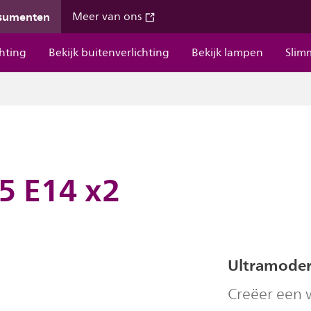
nsumenten
Meer van ons
chting
Bekijk buitenverlichting
Bekijk lampen
Slim
5 E14 x2
Ultramoder
Creëer een 