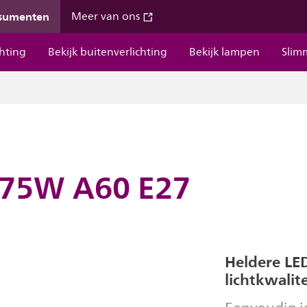
nsumenten
Meer van ons
chting
Bekijk buitenverlichting
Bekijk lampen
Slim
 75W A60 E27
Heldere LED
lichtkwalite