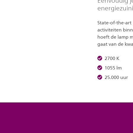
Eenvoudig j
energiezuin
State-of-the-art
activiteiten bin
hoeft de lamp m
gaat van de kwal
2700 K
1055 lm
25.000 uur