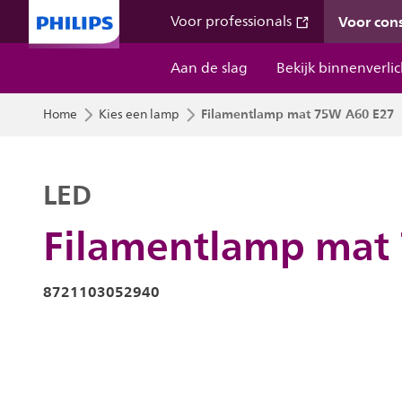
Voor co
Voor professionals
Aan de slag
Bekijk binnenverli
Filamentlamp mat 75W A60 E27
Home
Kies een lamp
LED
Filamentlamp mat
8721103052940