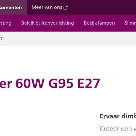
nsumenten
Meer van ons
chting
Bekijk buitenverlichting
Bekijk lampen
Slim
27
der 60W G95 E27
Ervaar dim
Creëer een 