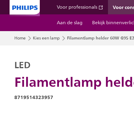
Voor co
Voor professionals
Aan de slag
Bekijk binnenverli
Filamentlamp helder 60W G95 E
Home
Kies een lamp
LED
Filamentlamp hel
8719514323957