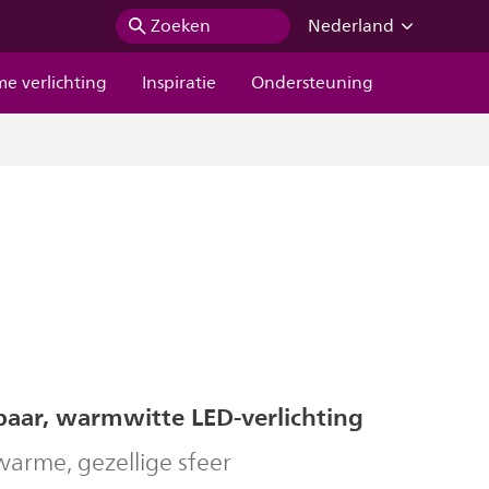
Zoeken
Nederland
me verlichting
Inspiratie
Ondersteuning
baar, warmwitte LED-verlichting
warme, gezellige sfeer