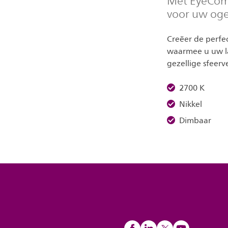
Met EyeComf
voor uw ogen
Creëer de perfe
waarmee u uw la
gezellige sfeerve
2700 K
Nikkel
Dimbaar