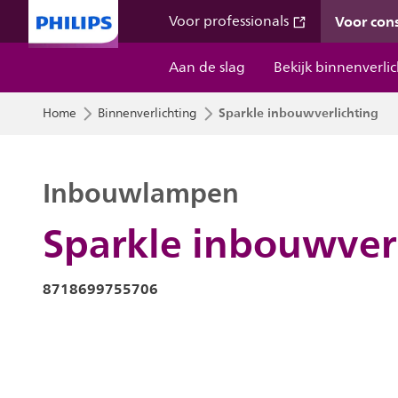
Voor co
Voor professionals
Aan de slag
Bekijk binnenverli
Sparkle inbouwverlichting
Home
Binnenverlichting
Inbouwlampen
Sparkle inbouwver
8718699755706