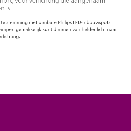
ort, voor verlichting die aangenaam
 is.
cte stemming met dimbare Philips LED-inbouwspots
mpen gemakkelijk kunt dimmen van helder licht naar
rlichting.