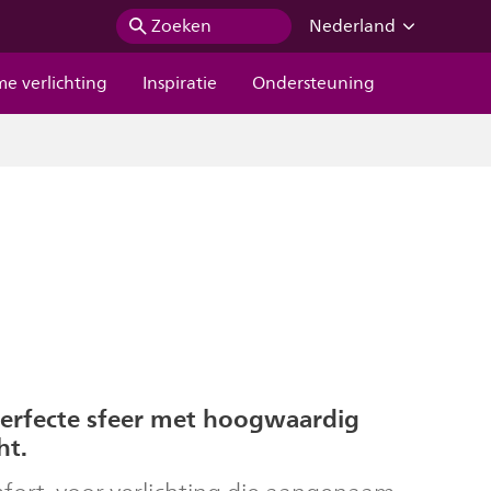
Zoeken
Nederland
me verlichting
Inspiratie
Ondersteuning
perfecte sfeer met hoogwaardig
ht.