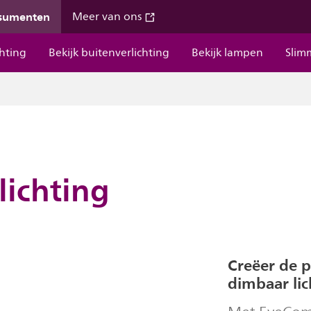
nsumenten
Meer van ons
chting
Bekijk buitenverlichting
Bekijk lampen
Slim
lichting
Creëer de 
dimbaar lic