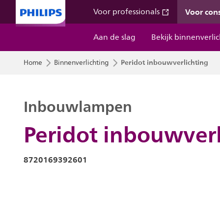
Voor co
Voor professionals
Aan de slag
Bekijk binnenverli
Peridot inbouwverlichting
Home
Binnenverlichting
Inbouwlampen
Peridot inbouwverl
8720169392601