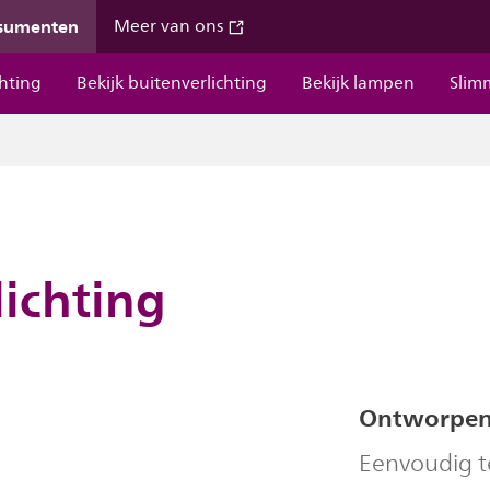
nsumenten
Meer van ons
chting
Bekijk buitenverlichting
Bekijk lampen
Slim
ichting
Ontworpen
Eenvoudig t