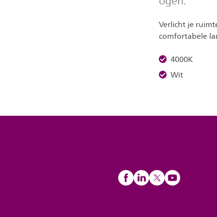
ogen.
Verlicht je rui
comfortabele lam
4000K
Wit