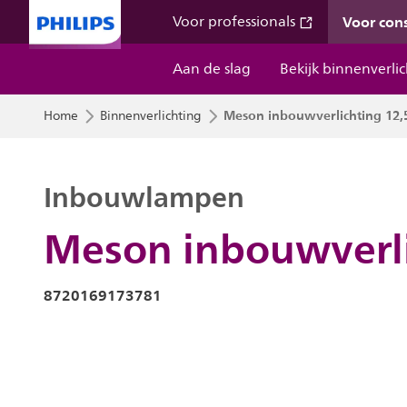
Voor co
Voor professionals
Aan de slag
Bekijk binnenverli
Meson inbouwverlichting 1
Home
Binnenverlichting
Inbouwlampen
Meson inbouwverl
8720169173781