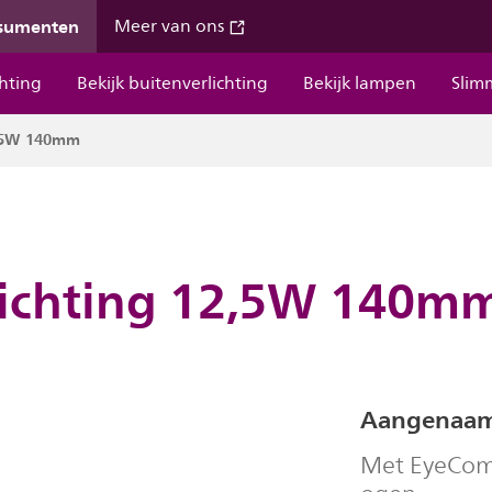
nsumenten
Meer van ons
chting
Bekijk buitenverlichting
Bekijk lampen
Slim
2,5W 140mm
ichting 12,5W 140m
Aangenaam l
Met EyeComf