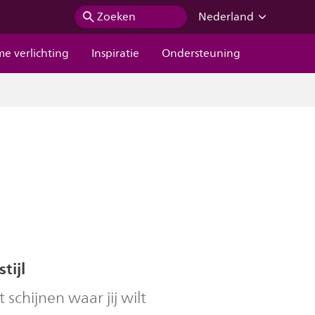
Zoeken
Nederland
me verlichting
Inspiratie
Ondersteuning
tijl
t schijnen waar jij wilt