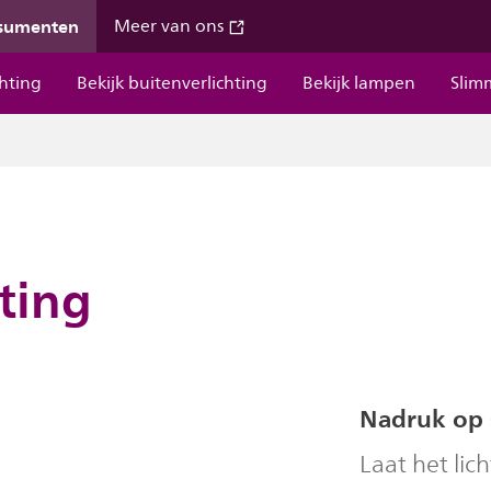
nsumenten
Meer van ons
chting
Bekijk buitenverlichting
Bekijk lampen
Slim
ting
Nadruk op s
Laat het lich