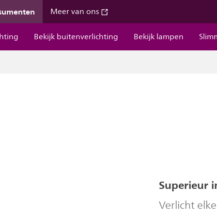
nsumenten
Meer van ons
chting
Bekijk buitenverlichting
Bekijk lampen
Slim
Superieur in
Verlicht elk