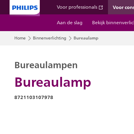
Voor co
Voor professionals
Aan de slag
Bekijk binnenverli
Bureaulamp
Home
Binnenverlichting
Bureaulampen
Bureaulamp
8721103107978