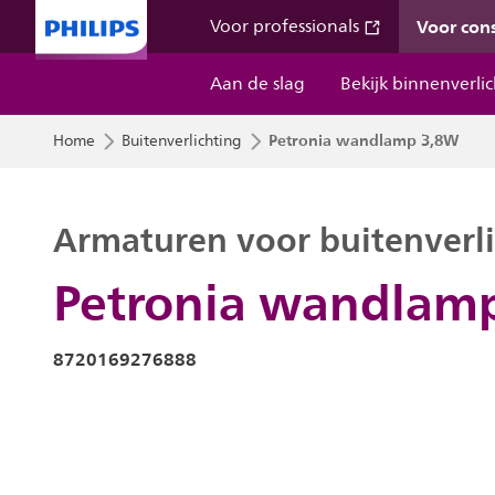
Voor co
Voor professionals
Aan de slag
Bekijk binnenverli
Petronia wandlamp 3,8W
Home
Buitenverlichting
Armaturen voor buitenverli
Petronia wandlam
8720169276888