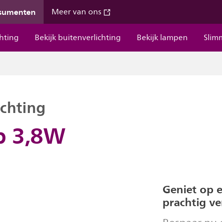
nsumenten
Meer van ons
chting
Bekijk buitenverlichting
Bekijk lampen
Slim
chting
p 3,8W
Geniet op 
prachtig ve