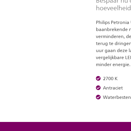
Bespaar nu 
hoeveelheid
Philips Petroni
baanbrekende n
verminderen, de
terug te dringe
uur gaan deze 
vergelijkbare L
minder energie.
2700 K
Antraciet
Waterbesten