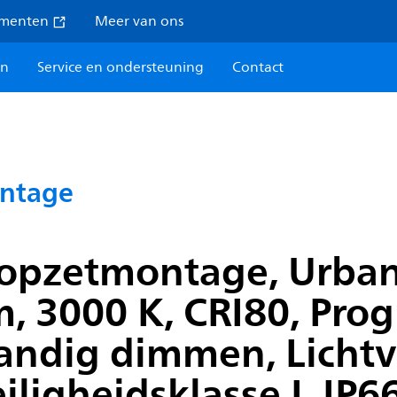
umenten
Meer van ons
en
Service en ondersteuning
Contact
ntage
opzetmontage, Urban 
lm, 3000 K, CRI80, Pr
tandig dimmen, Licht
ligheidsklasse I, IP6