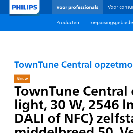
Voor professionals
Voor cons
Producten
Toepassingsgebied
TownTune Central opzetmo
Nieuw
TownTune Central 
light, 30 W, 2546 
DALI of NFC) zelfs
middelbreed 50, Vei