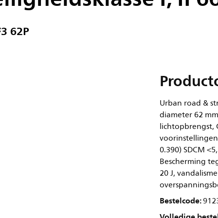
3 62P
Product
Urban road & st
diameter 62 mm,
lichtopbrengst,
voorinstellingen
0.390) SDCM <5, 
Bescherming teg
20 J, vandalisme
overspanningsbe
Bestelcode:
912
Volledige beste