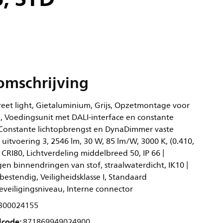
omschrijving
reet light, Gietaluminium, Grijs, Opzetmontage voor
 Voedingsunit met DALI-interface en constante
 Constante lichtopbrengst en DynaDimmer vaste
 uitvoering 3, 2546 lm, 30 W, 85 lm/W, 3000 K, (0.410,
CRI80, Lichtverdeling middelbreed 50, IP 66 |
en binnendringen van stof, straalwaterdicht, IK10 |
bestendig, Veiligheidsklasse I, Standaard
veiligingsniveau, Interne connector
300024155
lcode:
871869949024900