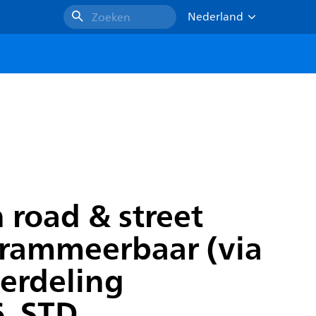
Nederland
Zoeken
road & street
ogrammeerbaar (via
verdeling
6, STD