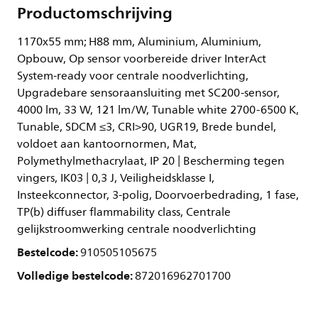
Productomschrijving
1170x55 mm; H88 mm, Aluminium, Aluminium,
Opbouw, Op sensor voorbereide driver InterAct
System-ready voor centrale noodverlichting,
Upgradebare sensoraansluiting met SC200-sensor,
4000 lm, 33 W, 121 lm/W, Tunable white 2700-6500 K,
Tunable, SDCM ≤3, CRI>90, UGR19, Brede bundel,
voldoet aan kantoornormen, Mat,
Polymethylmethacrylaat, IP 20 | Bescherming tegen
vingers, IK03 | 0,3 J, Veiligheidsklasse I,
Insteekconnector, 3-polig, Doorvoerbedrading, 1 fase,
TP(b) diffuser flammability class, Centrale
gelijkstroomwerking centrale noodverlichting
Bestelcode:
910505105675
Volledige bestelcode:
872016962701700