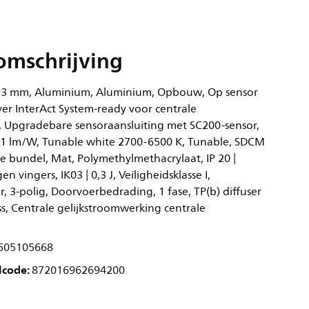
omschrijving
3 mm, Aluminium, Aluminium, Opbouw, Op sensor
er InterAct System-ready voor centrale
, Upgradebare sensoraansluiting met SC200-sensor,
91 lm/W, Tunable white 2700-6500 K, Tunable, SDCM
e bundel, Mat, Polymethylmethacrylaat, IP 20 |
 vingers, IK03 | 0,3 J, Veiligheidsklasse I,
, 3-polig, Doorvoerbedrading, 1 fase, TP(b) diffuser
ss, Centrale gelijkstroomwerking centrale
505105668
lcode:
872016962694200