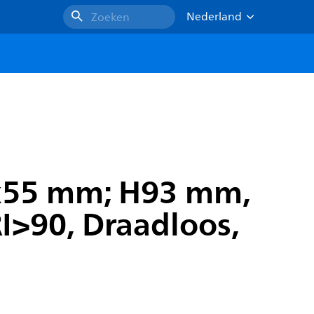
Nederland
Zoeken
x55 mm; H93 mm,
I>90, Draadloos,