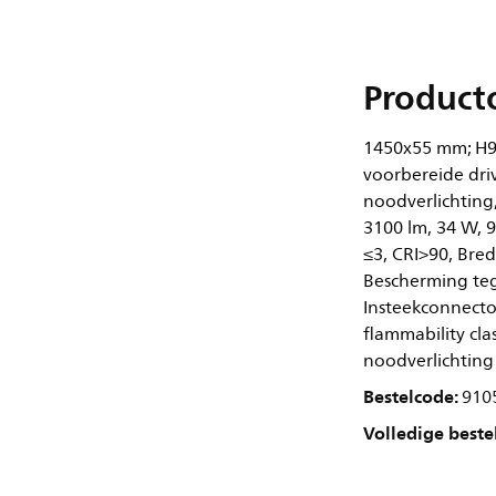
Product
1450x55 mm; H9
voorbereide driv
noodverlichting
3100 lm, 34 W, 
≤3, CRI>90, Bred
Bescherming tegen
Insteekconnector
flammability cla
noodverlichting
Bestelcode:
910
Volledige beste