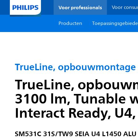
Voor professionals
Voor cons
Producten
Toepassingsgebied
TrueLine, opbouwmontage
TrueLine, opbouw
3100 lm, Tunable w
Interact Ready, U4,
SM531C 31S/TW9 SEIA U4 L1450 ALU