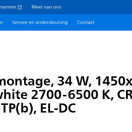
umenten
Meer van ons
en
Service en ondersteuning
Contact
montage, 34 W, 1450
hite 2700-6500 K, CR
 TP(b), EL-DC