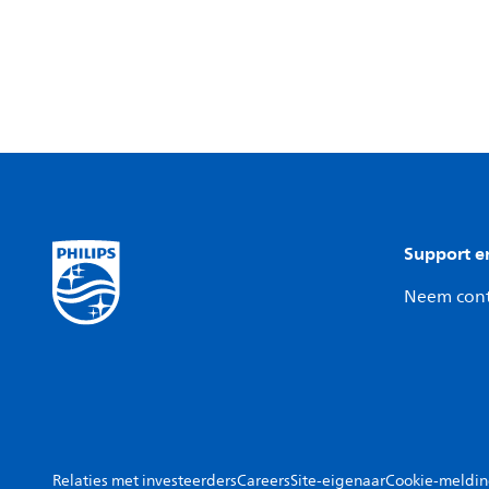
Support e
Neem cont
Relaties met investeerders
Careers
Site-eigenaar
Cookie-meldi