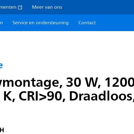
umenten
Meer van ons
en
Service en ondersteuning
Contact
e
wmontage, 30 W, 120
K, CRI>90, Draadloos,
WH