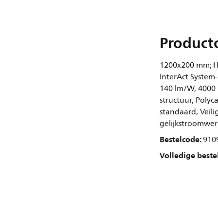
Product
1200x200 mm; H7
InterAct System-
140 lm/W, 4000 
structuur, Polyc
standaard, Veili
gelijkstroomwer
Bestelcode:
910
Volledige beste