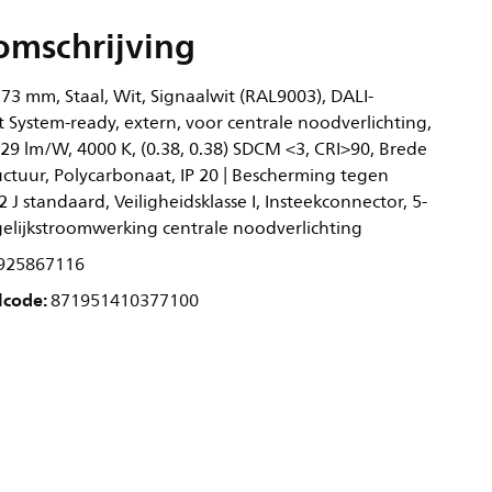
omschrijving
3 mm, Staal, Wit, Signaalwit (RAL9003), DALI-
 System-ready, extern, voor centrale noodverlichting,
29 lm/W, 4000 K, (0.38, 0.38) SDCM <3, CRI>90, Brede
uctuur, Polycarbonaat, IP 20 | Bescherming tegen
,2 J standaard, Veiligheidsklasse I, Insteekconnector, 5-
gelijkstroomwerking centrale noodverlichting
925867116
lcode:
871951410377100