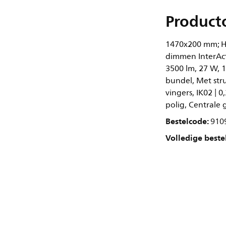
Product
1470x200 mm; H7
dimmen InterAct
3500 lm, 27 W, 1
bundel, Met str
vingers, IK02 | 0
polig, Centrale 
Bestelcode:
910
Volledige beste