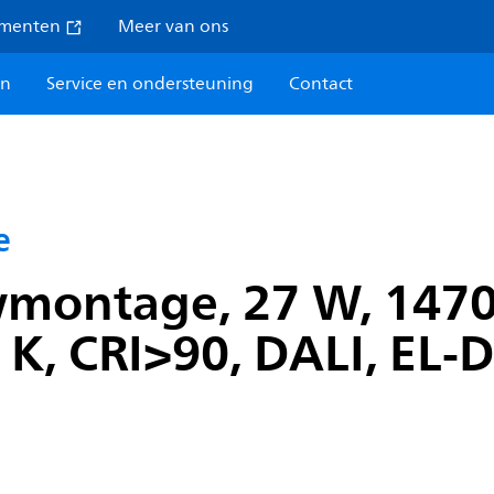
umenten
Meer van ons
en
Service en ondersteuning
Contact
e
wmontage, 27 W, 147
K, CRI>90, DALI, EL-