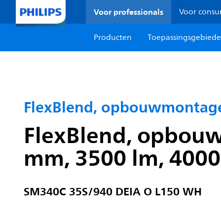
Voor professionals
Voor cons
Producten
Toepassingsgebied
FlexBlend, opbouwmontag
FlexBlend, opbou
mm, 3500 lm, 4000 
SM340C 35S/940 DEIA O L150 WH