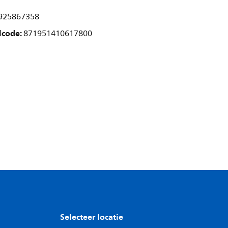
925867358
lcode:
871951410617800
Selecteer locatie