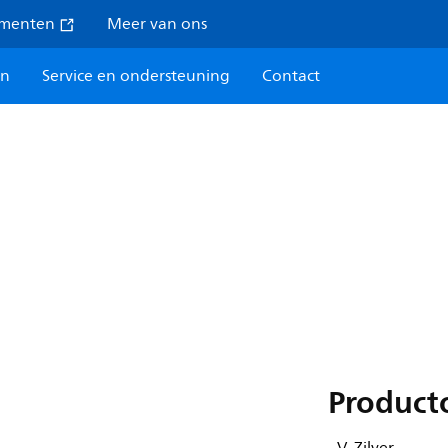
umenten
Meer van ons
en
Service en ondersteuning
Contact
Product