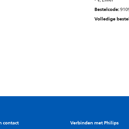
- V, Zilver
Bestelcode:
910
Volledige beste
n contact
Verbinden met Philips