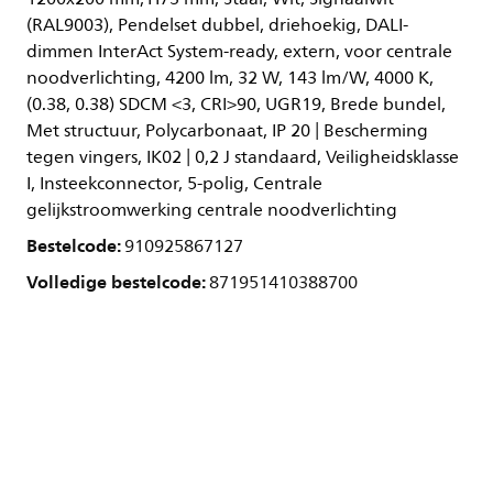
(RAL9003), Pendelset dubbel, driehoekig, DALI-
dimmen InterAct System-ready, extern, voor centrale
noodverlichting, 4200 lm, 32 W, 143 lm/W, 4000 K,
(0.38, 0.38) SDCM <3, CRI>90, UGR19, Brede bundel,
Met structuur, Polycarbonaat, IP 20 | Bescherming
tegen vingers, IK02 | 0,2 J standaard, Veiligheidsklasse
I, Insteekconnector, 5-polig, Centrale
gelijkstroomwerking centrale noodverlichting
Bestelcode:
910925867127
Volledige bestelcode:
871951410388700