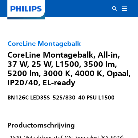
CoreLine Montagebalk
CoreLine Montagebalk, All-in,
37 W, 25 W, L1500, 3500 lm,
5200 lm, 3000 K, 4000 K, Opaal,
IP20/40, EL-ready
BN126C LED35S_52S/830_40 PSU L1500
Productomschrijving
L1500, Metaal/kunststof, Wit, Signaalwit (RAL9003),