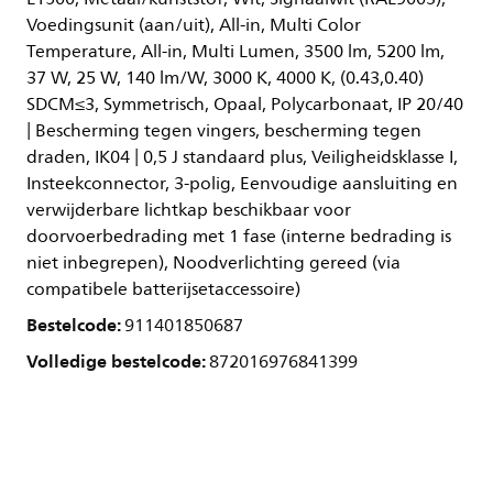
Voedingsunit (aan/uit), All-in, Multi Color
Temperature, All-in, Multi Lumen, 3500 lm, 5200 lm,
37 W, 25 W, 140 lm/W, 3000 K, 4000 K, (0.43,0.40)
SDCM≤3, Symmetrisch, Opaal, Polycarbonaat, IP 20/40
| Bescherming tegen vingers, bescherming tegen
draden, IK04 | 0,5 J standaard plus, Veiligheidsklasse I,
Insteekconnector, 3-polig, Eenvoudige aansluiting en
verwijderbare lichtkap beschikbaar voor
doorvoerbedrading met 1 fase (interne bedrading is
niet inbegrepen), Noodverlichting gereed (via
compatibele batterijsetaccessoire)
Bestelcode:
911401850687
Volledige bestelcode:
872016976841399