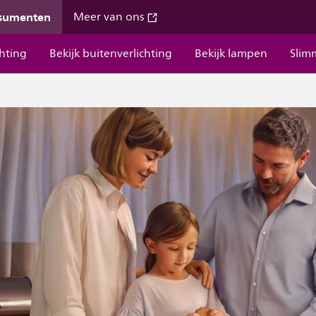
nsumenten
Meer van ons
chting
Bekijk buitenverlichting
Bekijk lampen
Slim
p