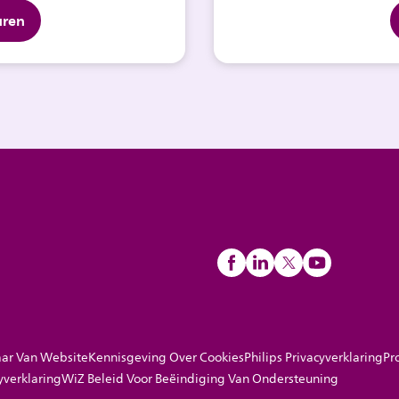
uren
ar Van Website
Kennisgeving Over Cookies
Philips Privacyverklaring
Pr
yverklaring
WiZ Beleid Voor Beëindiging Van Ondersteuning