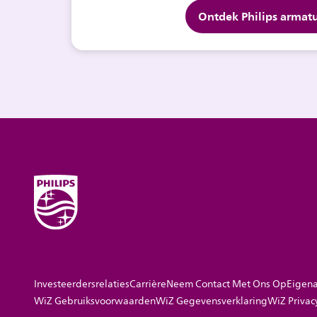
Ontdek Philips armat
Investeerdersrelaties
Carrière
Neem Contact Met Ons Op
Eigena
WiZ Gebruiksvoorwaarden
WiZ Gegevensverklaring
WiZ Privac